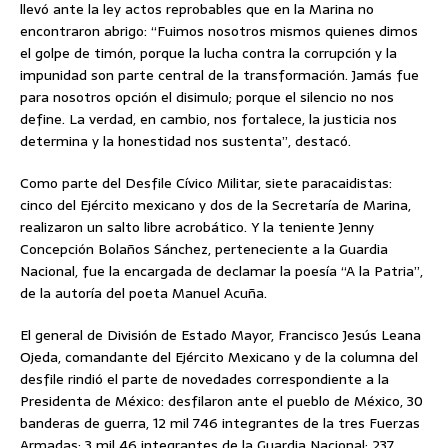
llevó ante la ley actos reprobables que en la Marina no
encontraron abrigo: “Fuimos nosotros mismos quienes dimos
el golpe de timón, porque la lucha contra la corrupción y la
impunidad son parte central de la transformación. Jamás fue
para nosotros opción el disimulo; porque el silencio no nos
define. La verdad, en cambio, nos fortalece, la justicia nos
determina y la honestidad nos sustenta”, destacó.
Como parte del Desfile Cívico Militar, siete paracaidistas:
cinco del Ejército mexicano y dos de la Secretaría de Marina,
realizaron un salto libre acrobático. Y la teniente Jenny
Concepción Bolaños Sánchez, perteneciente a la Guardia
Nacional, fue la encargada de declamar la poesía “A la Patria”,
de la autoría del poeta Manuel Acuña.
El general de División de Estado Mayor, Francisco Jesús Leana
Ojeda, comandante del Ejército Mexicano y de la columna del
desfile rindió el parte de novedades correspondiente a la
Presidenta de México: desfilaron ante el pueblo de México, 30
banderas de guerra, 12 mil 746 integrantes de la tres Fuerzas
Armadas; 3 mil 46 integrantes de la Guardia Nacional; 237