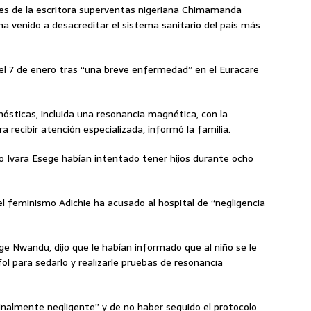
ses de la escritora superventas nigeriana Chimamanda
ha venido a desacreditar el sistema sanitario del país más
el 7 de enero tras “una breve enfermedad” en el Euracare
nósticas, incluida una resonancia magnética, con la
a recibir atención especializada, informó la familia.
co Ivara Esege habían intentado tener hijos durante ocho
del feminismo Adichie ha acusado al hospital de “negligencia
e Nwandu, dijo que le habían informado que al niño se le
l para sedarlo y realizarle pruebas de resonancia
minalmente negligente” y de no haber seguido el protocolo