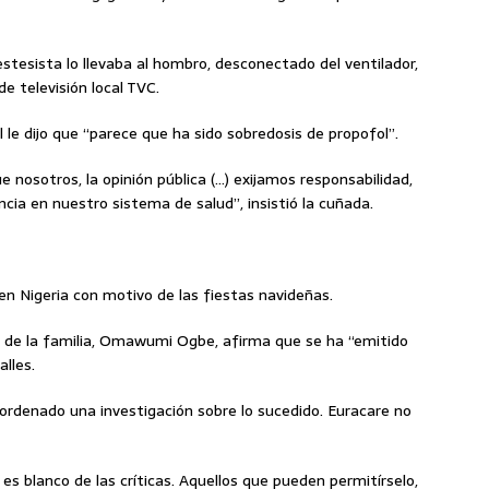
estesista lo llevaba al hombro, desconectado del ventilador,
de televisión local TVC.
l le dijo que “parece que ha sido sobredosis de propofol”.
 nosotros, la opinión pública (…) exijamos responsabilidad,
cia en nuestro sistema de salud”, insistió la cuñada.
en Nigeria con motivo de las fiestas navideñas.
z de la familia, Omawumi Ogbe, afirma que se ha “emitido
alles.
ordenado una investigación sobre lo sucedido. Euracare no
es blanco de las críticas. Aquellos que pueden permitírselo,