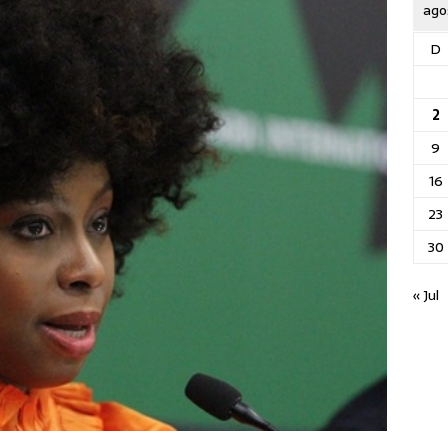
ago
D
2
9
16
23
30
« Jul