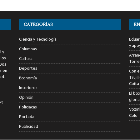
CATEGORÍAS
EN
Ciencia y Tecnología
Eduar
y apo
Columnas
l y
Arranc
 los
Cultura
Torre
 Dos
Deportes
s en
Con e
ad.
Trujil
Economía
Coita
Interiores
El bo
Opinión
glori
o,
Policiacas
Vozin
Colo
Portada
Publicidad