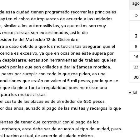
ago
de esta ciudad tienen programado recorrer las principales
D
 adapten el cobro de impuestos de acuerdo a las unidades
 similar a los automovilistas, ya que estos son muy
s motociclistas son extorsionados, asi lo dio
2
esidente del Motoclub 12 de Diciembre.
9
ra a cabo debido a que los motociclistas aseguran que el
licencia es excesivo, ya que en ocasiones éste supera por
16
a desplazarse, estas son herramientas de trabajo, que les
23
uación por las que son orillados a dar la famosa mordida.
 pesos por cumplir con todo lo que me piden, es una
30
ondiciones que están no valen ni 5 mil pesos, por lo que se
 que da pie a tanta irregularidad, pues no existe una
« Jul
para los motociclistas.
el costo de las placas es de alrededor de 650 pesos,
por dos años, aunado al pago de las multas y recargos lo que
ntes de tener que contribuir con el pago de los
n embargo, esta debe ser de acuerdo al tipo de unidad, pues
 situación actual, de acuerdo al salario mínimo.