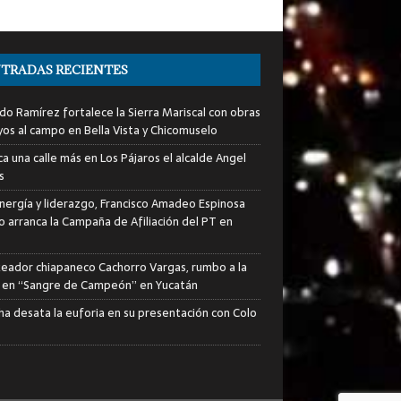
TRADAS RECIENTES
do Ramírez fortalece la Sierra Mariscal con obras
yos al campo en Bella Vista y Chicomuselo
a una calle más en Los Pájaros el alcalde Angel
s
nergía y liderazgo, Francisco Amadeo Espinosa
lo arranca la Campaña de Afiliación del PT en
xeador chiapaneco Cachorro Vargas, rumbo a la
a en “Sangre de Campeón” en Yucatán
ha desata la euforia en su presentación con Colo