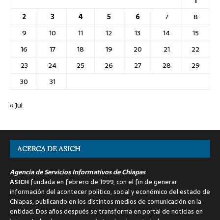
1
2
3
4
5
6
7
8
9
10
11
12
13
14
15
16
17
18
19
20
21
22
23
24
25
26
27
28
29
30
31
« Jul
ACERCA DE ASICH
Agencia de Servicios Informativos de Chiapas
ASICH
fundada en febrero de 1999, con el fin de generar
información del acontecer político, social y económico del estado de
Chiapas, publicando en los distintos medios de comunicación en la
entidad. Dos años después se transforma en portal de noticias en