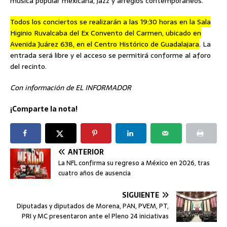
música popular mexicana, jazz y arreglos contemporáneos.
Todos los conciertos se realizarán a las 19:30 horas en la Sala
Higinio Ruvalcaba del Ex Convento del Carmen, ubicado en
Avenida Juárez 638, en el Centro Histórico de Guadalajara
. La
entrada será libre y el acceso se permitirá conforme al aforo
del recinto.
Con información de EL INFORMADOR
¡Comparte la nota!
ANTERIOR
La NFL confirma su regreso a México en 2026, tras
cuatro años de ausencia
SIGUIENTE
Diputadas y diputados de Morena, PAN, PVEM, PT,
PRI y MC presentaron ante el Pleno 24 iniciativas