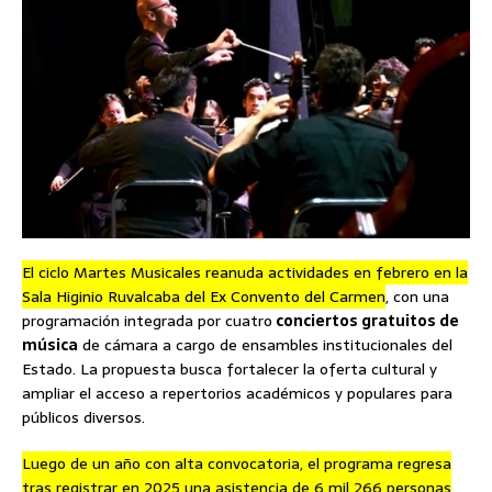
El ciclo Martes Musicales reanuda actividades en febrero en la
Sala Higinio Ruvalcaba del Ex Convento del Carmen
, con una
programación integrada por cuatro
conciertos gratuitos de
música
de cámara a cargo de ensambles institucionales del
Estado. La propuesta busca fortalecer la oferta cultural y
ampliar el acceso a repertorios académicos y populares para
públicos diversos.
Luego de un año con alta convocatoria, el programa regresa
tras registrar en 2025 una asistencia de 6 mil 266 personas
,