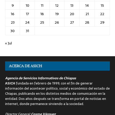
9
10
11
12
13
14
15
16
17
18
19
20
21
22
23
24
25
26
27
28
29
30
31
« Jul
ACERCA DE ASICH
Agencia de Servicios Informativos de Chiapas
ASICH
fundada en febrero de 1999, con el fin de generar
información del acontecer político, social y económico del estado de
Chiapas, publicando en los distintos medios de comunicación en la
entidad. Dos años después se transforma en portal de noticias en
internet, donde permanece sirviendo a la sociedad.
Director General:
Cosme Vázquez