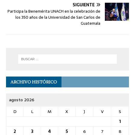
SIGUIENTE
Participa la Benemérita UNACH en la celebración de
los 350 años de la Universidad de San Carlos de
Guatemala
ARCHIVO HISTÓRICO
agosto 2026
D
L
M
X
J
V
S
1
2
3
4
5
6
7
8