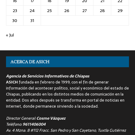
16
17
18
19
20
21
22
23
24
25
26
27
28
29
30
31
« Jul
ACERCA DE ASICH
Agencia de Servicios Informativos de Chiapas
ASICH
fundada en febrero de 1999, con el fin de generar
información del acontecer político, social y económico del estado de
Chiapas, publicando en los distintos medios de comunicación en la
entidad. Dos años después se transforma en portal de noticias en
internet, donde permanece sirviendo a la sociedad.
Director General:
Cosme Vázquez
Teléfono:
9611406004
Av. 4 Mzna. 8 #112 Fracc. San Pedro y San Cayetano, Tuxtla Gutiérrez