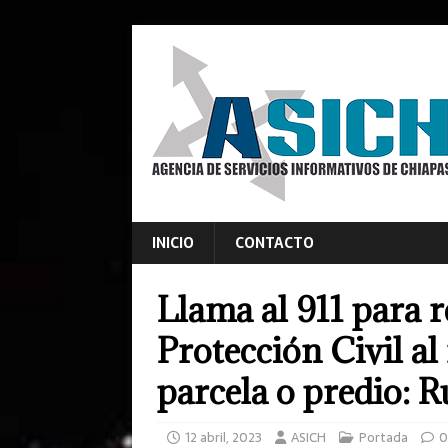
INICIO
CONTACTO
Llama al 911 para r
Protección Civil al
parcela o predio: R
12 abril, 2023
ASICH
Portada
0