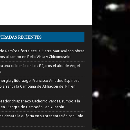
TRADAS RECIENTES
do Ramírez fortalece la Sierra Mariscal con obras
yos al campo en Bella Vista y Chicomuselo
a una calle más en Los Pájaros el alcalde Angel
s
nergía y liderazgo, Francisco Amadeo Espinosa
lo arranca la Campaña de Afiliación del PT en
xeador chiapaneco Cachorro Vargas, rumbo a la
a en “Sangre de Campeón” en Yucatán
ha desata la euforia en su presentación con Colo