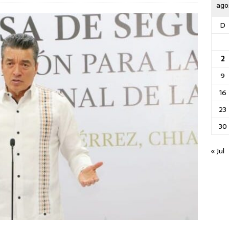
ago
D
2
9
16
23
30
« Jul