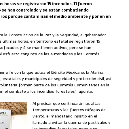
s horas se registraron 15 incendios, 11 fueron
o se han controlado y se están combatiendo
estros porque contaminan el medio ambiente y ponen en
 la Construcción de la Paz y la Seguridad, el gobernador
últimas horas, en territorio estatal se registraron 15
n sofocados y 4 se mantienen activos, pero se han
l esfuerzo conjunto de las autoridades y los Comités
uena fe con la que actúa el Ejército Mexicano, la Marina,
, estatales y municipales de seguridad y protección civil, así
voluntaria forman parte de los Comités Comunitarios en la
y en el combate a los incendios forestales”, apuntó.
Al precisar que continuarán las altas
temperaturas y las fuertes ráfagas de
viento, el mandatario insistió en el
llamado a evitar la quema de pastizales y
los incendios forestales, porque se