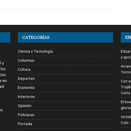
CATEGORÍAS
EN
Ciencia y Tecnología
Eduar
y apo
Columnas
l y
Arranc
 los
Cultura
Torre
 Dos
Deportes
s en
Con e
ad.
Trujil
Economía
Coita
Interiores
El bo
Opinión
glori
o,
Policiacas
Vozin
Colo
Portada