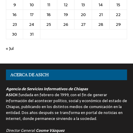
9
10
11
12
13
14
15
16
17
18
19
20
21
22
23
24
25
26
27
28
29
30
31
« Jul
ACERCA DE ASICH
Agencia de Servicios Informativos de Chiapas
ASICH
fundada en febrero de 1999, con el fin de generar
información del acontecer político, social y económico del estado de
Chiapas, publicando en los distintos medios de comunicación en la
entidad. Dos años después se transforma en portal de noticias en
internet, donde permanece sirviendo a la sociedad.
Director General:
Cosme Vázquez