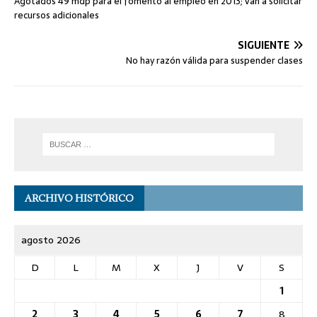
Agotados 49 mdp para el fomento al empleo en 2013; van a solicitar
recursos adicionales
SIGUIENTE
No hay razón válida para suspender clases
ARCHIVO HISTÓRICO
agosto 2026
D
L
M
X
J
V
S
1
2
3
4
5
6
7
8