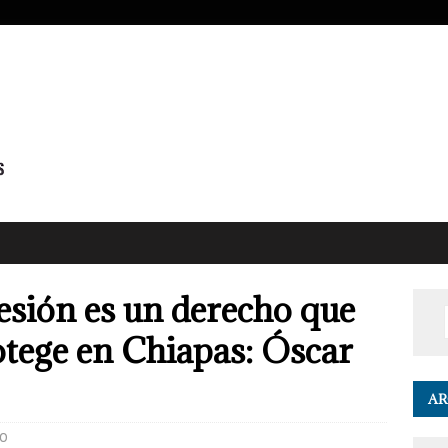
resión es un derecho que
rotege en Chiapas: Óscar
AR
0