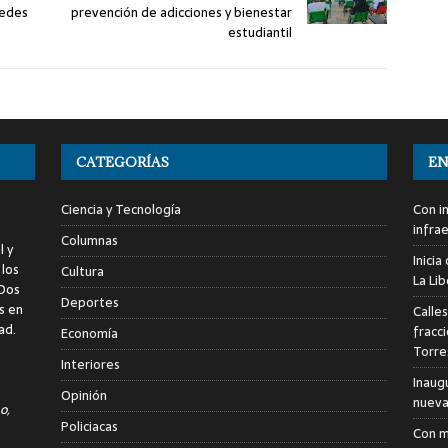
redes
prevención de adicciones y bienestar
estudiantil
CATEGORÍAS
EN
Ciencia y Tecnología
Con i
infra
Columnas
l y
Inici
 los
Cultura
La Li
 Dos
Deportes
s en
Calle
ad.
fracc
Economía
Torre
Interiores
Inaug
Opinión
nuevas
o,
Policiacas
Con m