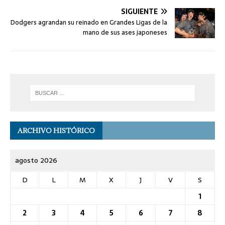
SIGUIENTE
Dodgers agrandan su reinado en Grandes Ligas de la
mano de sus ases japoneses
ARCHIVO HISTÓRICO
agosto 2026
D
L
M
X
J
V
S
1
2
3
4
5
6
7
8