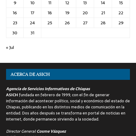
9
10
11
12
13
14
15
16
17
18
19
20
21
22
23
24
25
26
27
28
29
30
31
« Jul
ACERCA DE ASICH
Agencia de Servicios Informativos de Chiapas
ASICH
fundada en febrero de 1999, con el fin de generar
información del acontecer político, social y económico del estado de
Chiapas, publicando en los distintos medios de comunicación en la
entidad. Dos años después se transforma en portal de noticias en
internet, donde permanece sirviendo a la sociedad.
Director General:
Cosme Vázquez