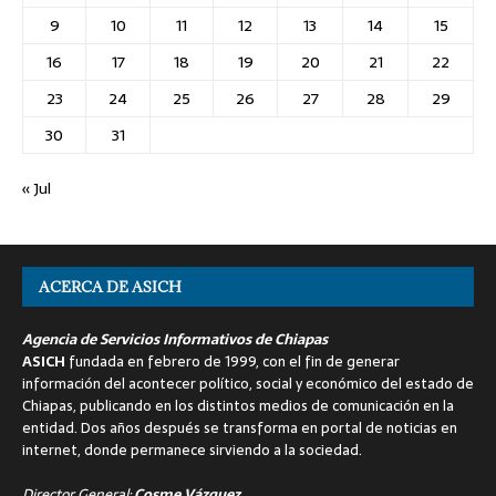
9
10
11
12
13
14
15
16
17
18
19
20
21
22
23
24
25
26
27
28
29
30
31
« Jul
ACERCA DE ASICH
Agencia de Servicios Informativos de Chiapas
ASICH
fundada en febrero de 1999, con el fin de generar
información del acontecer político, social y económico del estado de
Chiapas, publicando en los distintos medios de comunicación en la
entidad. Dos años después se transforma en portal de noticias en
internet, donde permanece sirviendo a la sociedad.
Director General:
Cosme Vázquez