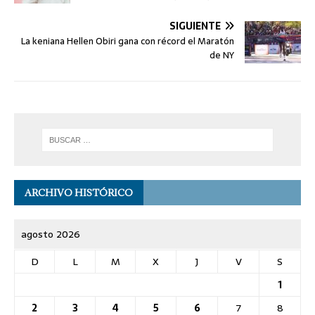
SIGUIENTE
La keniana Hellen Obiri gana con récord el Maratón
de NY
ARCHIVO HISTÓRICO
agosto 2026
D
L
M
X
J
V
S
1
2
3
4
5
6
7
8