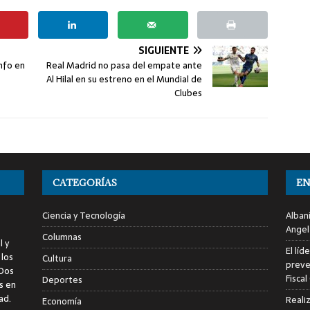
SIGUIENTE
nfo en
Real Madrid no pasa del empate ante
Al Hilal en su estreno en el Mundial de
Clubes
CATEGORÍAS
EN
Ciencia y Tecnología
Alban
Angel
Columnas
l y
El líd
 los
Cultura
preve
 Dos
Fiscal
Deportes
s en
ad.
Reali
Economía