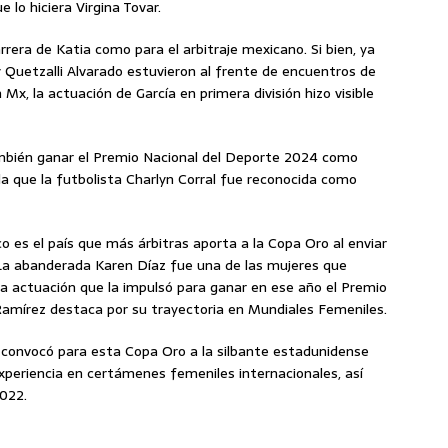
e lo hiciera Virgina Tovar.
rera de Katia como para el arbitraje mexicano. Si bien, ya
 Quetzalli Alvarado estuvieron al frente de encuentros de
Mx, la actuación de García en primera división hizo visible
 también ganar el Premio Nacional del Deporte 2024 como
la que la futbolista Charlyn Corral fue reconocida como
o es el país que más árbitras aporta a la Copa Oro al enviar
l. La abanderada Karen Díaz fue una de las mujeres que
na actuación que la impulsó para ganar en ese año el Premio
Ramírez destaca por su trayectoria en Mundiales Femeniles.
 convocó para esta Copa Oro a la silbante estadunidense
xperiencia en certámenes femeniles internacionales, así
2022.