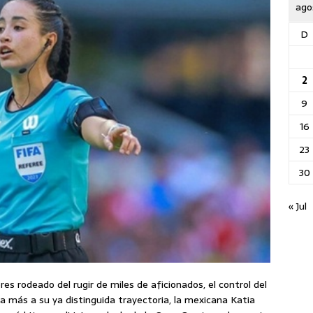
ago
D
2
9
16
23
30
« Jul
s rodeado del rugir de miles de aficionados, el control del
 más a su ya distinguida trayectoria, la mexicana Katia