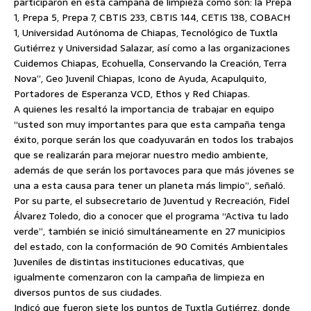
participaron en esta campaña de limpieza como son: la Prepa
1, Prepa 5, Prepa 7, CBTIS 233, CBTIS 144, CETIS 138, COBACH
1, Universidad Autónoma de Chiapas, Tecnológico de Tuxtla
Gutiérrez y Universidad Salazar, así como a las organizaciones
Cuidemos Chiapas, Ecohuella, Conservando la Creación, Terra
Nova”, Geo Juvenil Chiapas, Icono de Ayuda, Acapulquito,
Portadores de Esperanza VCD, Ethos y Red Chiapas.
A quienes les resaltó la importancia de trabajar en equipo
“usted son muy importantes para que esta campaña tenga
éxito, porque serán los que coadyuvarán en todos los trabajos
que se realizarán para mejorar nuestro medio ambiente,
además de que serán los portavoces para que más jóvenes se
una a esta causa para tener un planeta más limpio”, señaló.
Por su parte, el subsecretario de Juventud y Recreación, Fidel
Álvarez Toledo, dio a conocer que el programa “Activa tu lado
verde”, también se inició simultáneamente en 27 municipios
del estado, con la conformación de 90 Comités Ambientales
Juveniles de distintas instituciones educativas, que
igualmente comenzaron con la campaña de limpieza en
diversos puntos de sus ciudades.
Indicó que fueron siete los puntos de Tuxtla Gutiérrez, donde