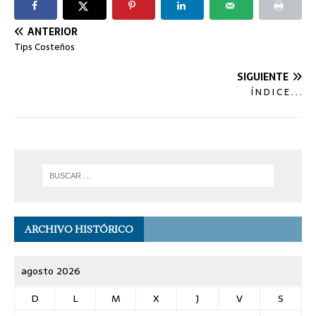
ANTERIOR
Tips Costeños
SIGUIENTE
Í N D I C E . . .
ARCHIVO HISTÓRICO
agosto 2026
D
L
M
X
J
V
S