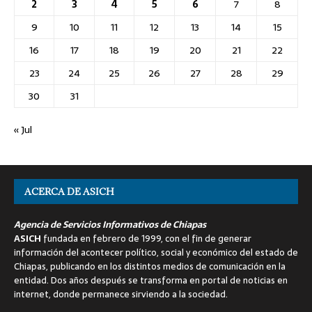
2
3
4
5
6
7
8
9
10
11
12
13
14
15
16
17
18
19
20
21
22
23
24
25
26
27
28
29
30
31
« Jul
ACERCA DE ASICH
Agencia de Servicios Informativos de Chiapas
ASICH
fundada en febrero de 1999, con el fin de generar
información del acontecer político, social y económico del estado de
Chiapas, publicando en los distintos medios de comunicación en la
entidad. Dos años después se transforma en portal de noticias en
internet, donde permanece sirviendo a la sociedad.