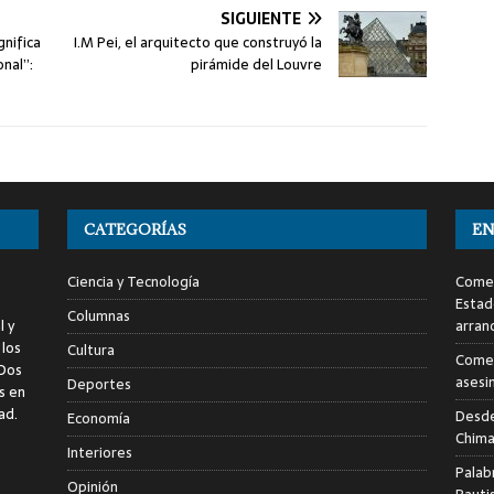
SIGUIENTE
gnifica
I.M Pei, el arquitecto que construyó la
onal”:
pirámide del Louvre
CATEGORÍAS
EN
Ciencia y Tecnología
Comen
Estad
Columnas
l y
arran
 los
Cultura
Comen
 Dos
asesi
Deportes
s en
ad.
Desde
Economía
Chima
Interiores
Palab
Opinión