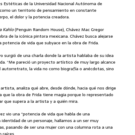
nes Estéticas de la Universidad Nacional Autónoma de
a como un territorio de pensamiento en constante
rpo, el dolor y la potencia creadora.
da Kahlo
(Penguin Random House), Chávez Mac Gregor
obra de la icónica pintora mexicana. Chávez busca alejarse
a potencia de vida que subyace en la obra de Frida.
o surgió de una charla donde la artista hablaba de su idea
ida. “Me pareció un proyecto artístico de muy largo alcance
l autorretrato, la vida no como biografía o anécdotas, sino
 artista, analiza qué abre, desde dónde, hacia qué nos dirige
a que la obra de Frida tiene magia porque lo representado
r que supera a la artista y a quién mira.
ávez vio una “potencia de vida que habla de una
la identidad de un personaje, hallamos a un ser muy
as, pasando de ser una mujer con una columna rota a una
 raíces.