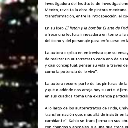
investigadora del Instituto de Investigacio
México, revisita la obra de pintora mexican
transformación, entre la introspección, el cue
En su libro
El listón y la bomba: El arte de Fri
ofrece una lectura innovadora en torno a la 
del ícono y del personaje para enfocarse en l
La autora explica en entrevista que su ensay
de realizar un autorretrato cada año de su v
y casi conceptual: pensar su vida a través de
como la potencia de lo vivo”.
La autora recorre parte de las pinturas de la
y qué o adónde nos arroja hoy su arte. Afirm
en sus cuadros toma una existencia particula
A lo largo de los autorretratos de Frida, Ch
transformación que, más allá de insistir en 
cambiante”. Kahlo se transforma en sus obr
con changos y animales, o a una que crece en