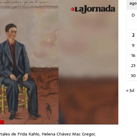
ago
D
2
9
16
23
30
« Jul
ntales de Frida Kahlo, Helena Chávez Mac Gregor,