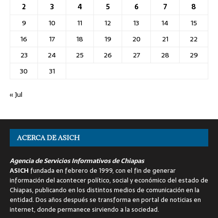
2
3
4
5
6
7
8
9
10
11
12
13
14
15
16
17
18
19
20
21
22
23
24
25
26
27
28
29
30
31
« Jul
ACERCA DE ASICH
Agencia de Servicios Informativos de Chiapas
ASICH
fundada en febrero de 1999, con el fin de generar
información del acontecer político, social y económico del estado de
Chiapas, publicando en los distintos medios de comunicación en la
entidad. Dos años después se transforma en portal de noticias en
internet, donde permanece sirviendo a la sociedad.