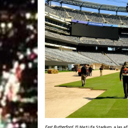
East Rutherford.
El MetLife Stadium, a las af