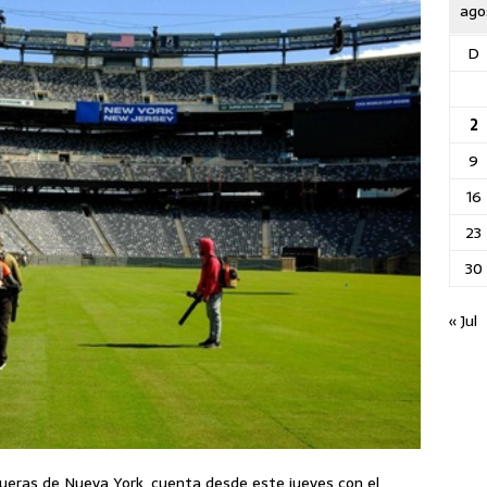
ago
D
2
9
16
23
30
« Jul
ueras de Nueva York, cuenta desde este jueves con el