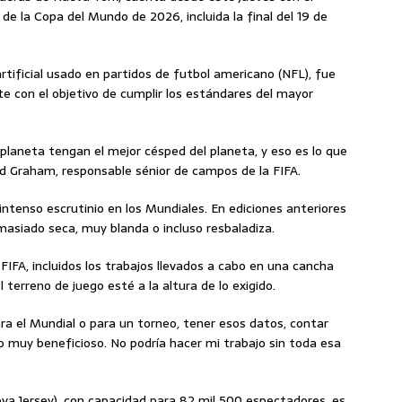
de la Copa del Mundo de 2026, incluida la final del 19 de
rtificial usado en partidos de futbol americano (NFL), fue
e con el objetivo de cumplir los estándares del mayor
 planeta tengan el mejor césped del planeta, y eso es lo que
id Graham, responsable sénior de campos de la FIFA.
intenso escrutinio en los Mundiales. En ediciones anteriores
masiado seca, muy blanda o incluso resbaladiza.
FIFA, incluidos los trabajos llevados a cabo en una cancha
terreno de juego esté a la altura de lo exigido.
a el Mundial o para un torneo, tener esos datos, contar
o muy beneficioso. No podría hacer mi trabajo sin toda esa
a Jersey), con capacidad para 82 mil 500 espectadores, es