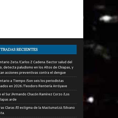
TRADAS RECIENTES
tario Zeta /Carlos Z Cadena /Sector salud del
o, detecta paludismo en los Altos de Chiapas, y
can acciones preventivas contra el dengue
tario a Tiempo /Son seis los periodistas
nados en 2026 /Teodoro Rentería Arróyave
 el Sur /Armando Chacón Ramírez Corzo /Los
lapas arde
ras Claras /El estigma de la Mactumatzá /Silvano
sta.