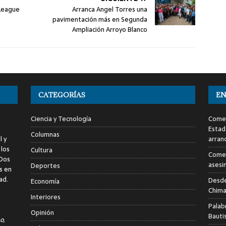
 League
Arranca Angel Torres una
pavimentación más en Segunda
Ampliación Arroyo Blanco
CATEGORÍAS
EN
Ciencia y Tecnología
Comen
Estad
Columnas
l y
arran
 los
Cultura
Comen
 Dos
asesi
Deportes
s en
ad.
Desde
Economía
Chima
Interiores
Palab
Opinión
Bauti
o,