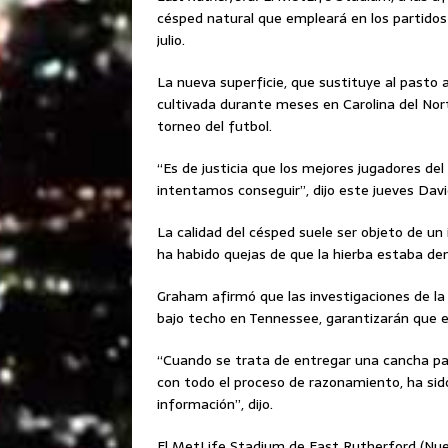
césped natural que empleará en los partidos 
julio.
La nueva superficie, que sustituye al pasto a
cultivada durante meses en Carolina del Nort
torneo del futbol.
“Es de justicia que los mejores jugadores del
intentamos conseguir”, dijo este jueves Dav
La calidad del césped suele ser objeto de un 
ha habido quejas de que la hierba estaba de
Graham afirmó que las investigaciones de la 
bajo techo en Tennessee, garantizarán que el 
“Cuando se trata de entregar una cancha par
con todo el proceso de razonamiento, ha sid
información”, dijo.
El MetLife Stadium de East Rutherford (Nuev