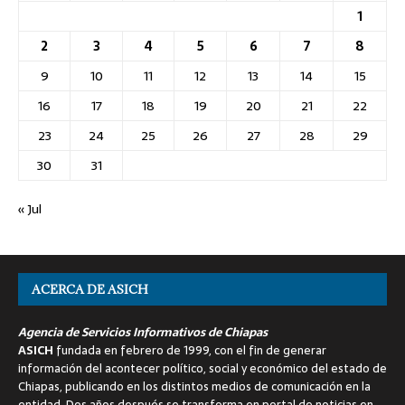
1
2
3
4
5
6
7
8
9
10
11
12
13
14
15
16
17
18
19
20
21
22
23
24
25
26
27
28
29
30
31
« Jul
ACERCA DE ASICH
Agencia de Servicios Informativos de Chiapas
ASICH
fundada en febrero de 1999, con el fin de generar
información del acontecer político, social y económico del estado de
Chiapas, publicando en los distintos medios de comunicación en la
entidad. Dos años después se transforma en portal de noticias en