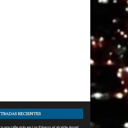
TRADAS RECIENTES
a una calle más en Los Pájaros el alcalde Angel