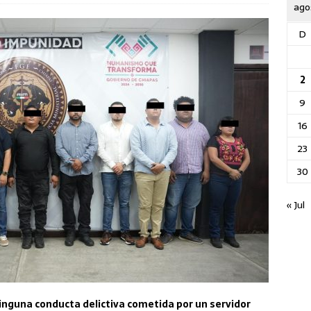
ago
D
2
9
16
23
30
« Jul
nguna conducta delictiva cometida por un servidor