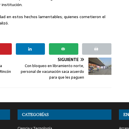
 institución.
dad en estos hechos lamentables; quienes cometieron el
lizó.
SIGUIENTE
da
Con bloqueo en libramiento norte,
 Rincón
personal de vacunación saca acuerdo
para que les paguen
CATEGORÍAS
EN
Ciencia y Tecnología
Arranc