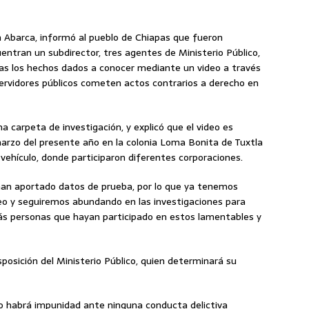
en Abarca, informó al pueblo de Chiapas que fueron
entran un subdirector, tres agentes de Ministerio Público,
tras los hechos dados a conocer mediante un video a través
servidores públicos cometen actos contrarios a derecho en
a carpeta de investigación, y explicó que el video es
marzo del presente año en la colonia Loma Bonita de Tuxtla
 vehículo, donde participaron diferentes corporaciones.
e han aportado datos de prueba, por lo que ya tenemos
deo y seguiremos abundando en las investigaciones para
más personas que hayan participado en estos lamentables y
osición del Ministerio Público, quien determinará su
o habrá impunidad ante ninguna conducta delictiva