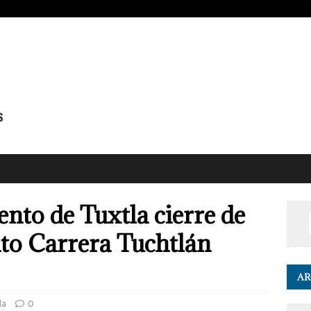
to de Tuxtla cierre de
nto Carrera Tuchtlán
AR
da
0