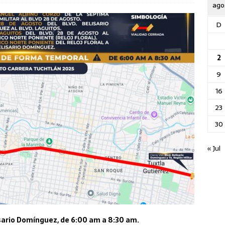
ago
D
2
9
16
23
30
« Jul
isario Domínguez, de 6:00 am a 8:30 am.