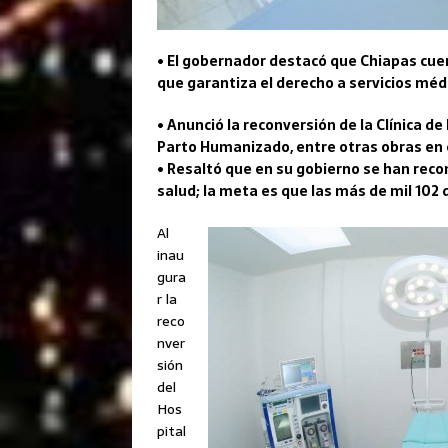
• El gobernador destacó que Chiapas cue
que garantiza el derecho a servicios méd
• Anunció la reconversión de la Clínica de 
Parto Humanizado, entre otras obras en 
• Resaltó que en su gobierno se han recon
salud; la meta es que las más de mil 10
Al
inau
gura
r la
reco
nver
sión
del
Hos
pital