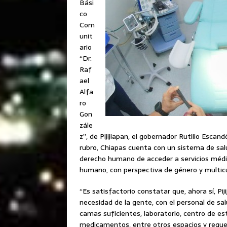
Bási
co
Com
unit
ario
“Dr.
Raf
ael
Alfa
ro
Gon
zále
z”, de Pijijiapan, el gobernador Rutilio Esca
rubro, Chiapas cuenta con un sistema de sal
derecho humano de acceder a servicios médico
humano, con perspectiva de género y multicu
“Es satisfactorio constatar que, ahora sí, Pij
necesidad de la gente, con el personal de sa
camas suficientes, laboratorio, centro de est
medicamentos, entre otros espacios y requeri