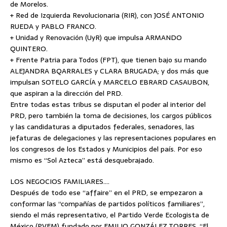
de Morelos.
+ Red de Izquierda Revolucionaria (RIR), con JOSÉ ANTONIO
RUEDA y PABLO FRANCO.
+ Unidad y Renovación (UyR) que impulsa ARMANDO
QUINTERO.
+ Frente Patria para Todos (FPT), que tienen bajo su mando
ALEJANDRA BQARRALES y CLARA BRUGADA; y dos más que
impulsan SOTELO GARCÍA y MARCELO EBRARD CASAUBON,
que aspiran a la dirección del PRD.
Entre todas estas tribus se disputan el poder al interior del
PRD, pero también la toma de decisiones, los cargos públicos
y las candidaturas a diputados federales, senadores, las
jefaturas de delegaciones y las representaciones populares en
los congresos de los Estados y Municipios del país. Por eso
mismo es “Sol Azteca” está desquebrajado.
LOS NEGOCIOS FAMILIARES….
Después de todo ese “affaire” en el PRD, se empezaron a
conformar las “compañías de partidos políticos familiares”,
siendo el más representativo, el Partido Verde Ecologista de
México (PVEM) fundado por EMILIO GONZÁLEZ TORRES, “El