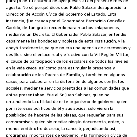
párrafo de tu columna de ayer jueves 21 del presente mes de
agosto. No sé porqué dices que Pablo Salazar desapareció la
Dirección de Acción Cívica del Gobierno del Estado. Esta
instancia, fue creada por el Gobernador Patrocinio González
Garrido, de tan grato recuerdo para muchos chiapanecos,
mediante un Decreto. El Gobernador Pablo Salazar, entendió
cabalmente las bondades y nobleza de esta institución, y la
apoyó totalmente, ya que no era una agencia de ceremonias y
desfiles, sino el enlace real y efectivo con la VII Región Militar,
el cauce de participación de los escolares de todos los niveles
en la vida cívica, así como para estimular la presencia y
colaboración de los Padres de Familia, y también en algunos
casos, para colaborar en la distensión de algunos conflictos
sociales, mediante servicios prestados a las comunidades que
ahí se presentaban. Fue el Sr. Juan Sabines, quien no
entendiendo la utilidad de este organismo de gobierno, quien
por intereses políticos de él y sus socios, solo vieron la
posibilidad de hacerse de las plazas, que requerían para sus
compromisos, quien sin mediar ningún documento, orden, o
menos emitir otro decreto, la canceló, perjudicando así,
programas importantes de Gobierno, y la formación cívica de