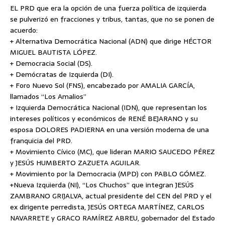
EL PRD que era la opción de una fuerza política de izquierda
se pulverizó en fracciones y tribus, tantas, que no se ponen de
acuerdo:
+ Alternativa Democrática Nacional (ADN) que dirige HÉCTOR
MIGUEL BAUTISTA LÓPEZ.
+ Democracia Social (DS).
+ Demócratas de Izquierda (DI).
+ Foro Nuevo Sol (FNS), encabezado por AMALIA GARCÍA,
llamados “Los Amalios”
+ Izquierda Democrática Nacional (IDN), que representan los
intereses políticos y económicos de RENÉ BEJARANO y su
esposa DOLORES PADIERNA en una versión moderna de una
franquicia del PRD.
+ Movimiento Cívico (MC), que lideran MARIO SAUCEDO PÉREZ
y JESÚS HUMBERTO ZAZUETA AGUILAR.
+ Movimiento por la Democracia (MPD) con PABLO GÓMEZ.
+Nueva Izquierda (NI), “Los Chuchos” que integran JESÚS
ZAMBRANO GRIJALVA, actual presidente del CEN del PRD y el
ex dirigente perredista, JESÚS ORTEGA MARTÍNEZ, CARLOS
NAVARRETE y GRACO RAMÍREZ ABREU, gobernador del Estado