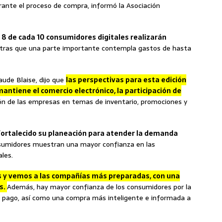
durante el proceso de compra, informó la Asociación
8 de cada 10 consumidores digitales realizarán
tras que una parte importante contempla gastos de hasta
laude Blaise, dijo que
las perspectivas para esta edición
antiene el comercio electrónico, la participación de
n de las empresas en temas de inventario, promociones y
ortalecido su planeación para atender la demanda
sumidores muestran una mayor confianza en las
les.
 y vemos a las compañías más preparadas, con una
s.
Además, hay mayor confianza de los consumidores por la
 pago, así como una compra más inteligente e informada a