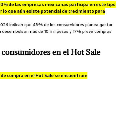
0% de las empresas mexicanas participa en este tipo
 lo que aún existe potencial de crecimiento para
 2026 indican que 48% de los consumidores planea gastar
ra desembolsar más de 10 mil pesos y 17% prevé compras
 consumidores en el Hot Sale
 de compra en el Hot Sale se encuentran: