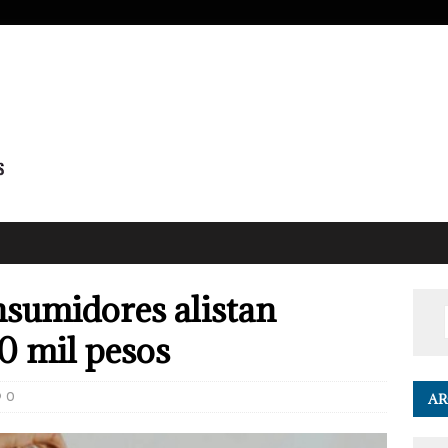
nsumidores alistan
0 mil pesos
0
AR