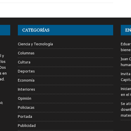
CATEGORÍAS
EN
Ciencia y Tecnología
Eduar
biene
Columnas
l y
Juan C
 los
Cultura
human
 Dos
Deportes
s en
Invita
ad.
Capita
Economía
Inici
Interiores
en el
Opinión
o,
Se at
Policiacas
downb
mater
Portada
Publicidad