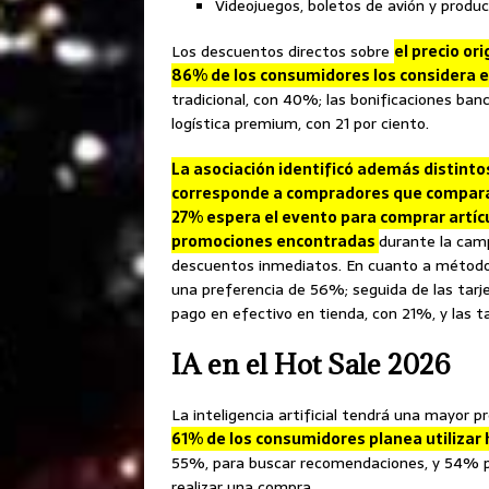
Videojuegos, boletos de avión y produc
Los descuentos directos sobre
el precio or
86% de los consumidores los considera e
tradicional, con 40%; las bonificaciones ban
logística premium, con 21 por ciento.
La asociación identificó además distinto
corresponde a compradores que comparan 
27% espera el evento para comprar artícu
promociones encontradas
durante la cam
descuentos inmediatos. En cuanto a métodos 
una preferencia de 56%; seguida de las tarj
pago en efectivo en tienda, con 21%, y las t
IA en el Hot Sale 2026
La inteligencia artificial tendrá una mayor p
61% de los consumidores planea utilizar
55%, para buscar recomendaciones, y 54% par
realizar una compra.