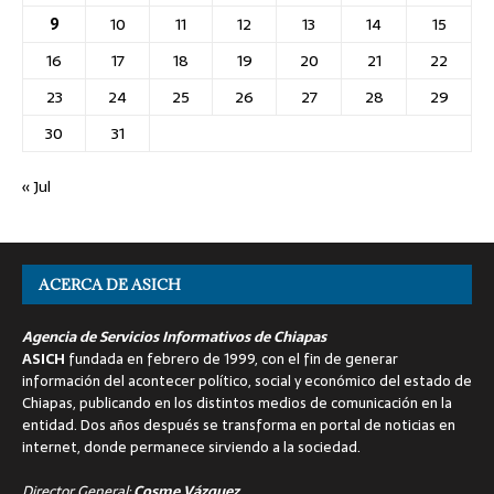
9
10
11
12
13
14
15
16
17
18
19
20
21
22
23
24
25
26
27
28
29
30
31
« Jul
ACERCA DE ASICH
Agencia de Servicios Informativos de Chiapas
ASICH
fundada en febrero de 1999, con el fin de generar
información del acontecer político, social y económico del estado de
Chiapas, publicando en los distintos medios de comunicación en la
entidad. Dos años después se transforma en portal de noticias en
internet, donde permanece sirviendo a la sociedad.
Director General:
Cosme Vázquez