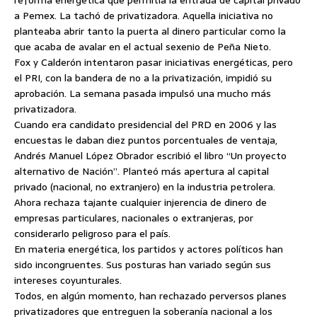
reforma energética que permitía la entrada de capital privado
a Pemex. La tachó de privatizadora. Aquella iniciativa no
planteaba abrir tanto la puerta al dinero particular como la
que acaba de avalar en el actual
sexenio de Peña Nieto.
Fox y Calderón intentaron pasar iniciativas energéticas, pero
el PRI, con la bandera de no a la privatización, impidió su
aprobación. La semana pasada impulsó una mucho más
privatizadora.
Cuando era candidato presidencial del PRD en 2006 y las
encuestas le daban diez puntos porcentuales de ventaja,
Andrés Manuel López Obrador escribió el libro “Un proyecto
alternativo de Nación”. Planteó más apertura al capital
privado (nacional, no extranjero) en la industria petrolera.
Ahora rechaza tajante cualquier injerencia de dinero de
empresas particulares, nacionales o extranjeras, por
considerarlo peligroso para el país.
En materia energética, los partidos y actores políticos han
sido incongruentes. Sus posturas han variado según sus
intereses coyunturales.
Todos, en algún momento, han rechazado perversos planes
privatizadores que entreguen la soberanía nacional a los