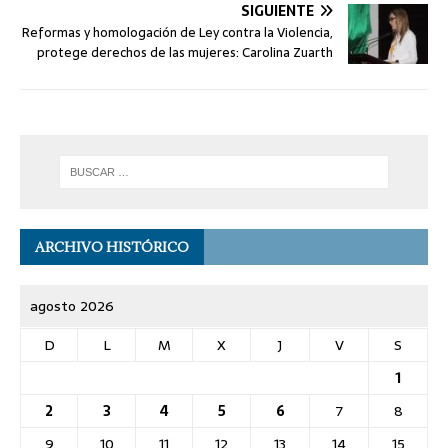
SIGUIENTE
Reformas y homologación de Ley contra la Violencia,
protege derechos de las mujeres: Carolina Zuarth
ARCHIVO HISTÓRICO
agosto 2026
D
L
M
X
J
V
S
1
2
3
4
5
6
7
8
9
10
11
12
13
14
15