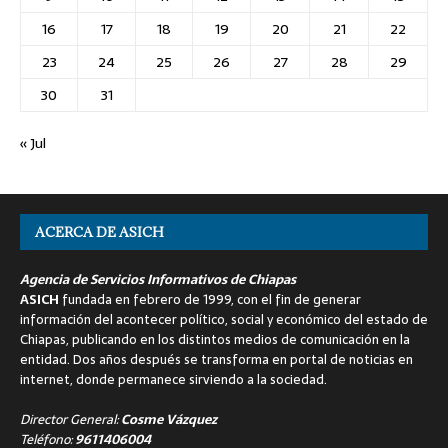
16
17
18
19
20
21
22
23
24
25
26
27
28
29
30
31
« Jul
ACERCA DE ASICH
Agencia de Servicios Informativos de Chiapas
ASICH
fundada en febrero de 1999, con el fin de generar
información del acontecer político, social y económico del estado de
Chiapas, publicando en los distintos medios de comunicación en la
entidad. Dos años después se transforma en portal de noticias en
internet, donde permanece sirviendo a la sociedad.
Director General:
Cosme Vázquez
Teléfono:
9611406004