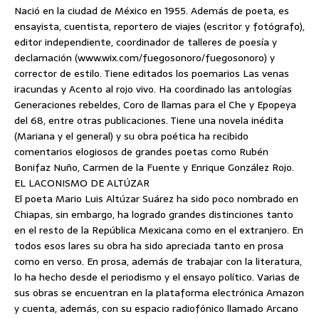
Nació en la ciudad de México en 1955. Además de poeta, es
ensayista, cuentista, reportero de viajes (escritor y fotógrafo),
editor independiente, coordinador de talleres de poesía y
declamación (www.wix.com/fuegosonoro/fuegosonoro) y
corrector de estilo. Tiene editados los poemarios Las venas
iracundas y Acento al rojo vivo. Ha coordinado las antologías
Generaciones rebeldes, Coro de llamas para el Che y Epopeya
del 68, entre otras publicaciones. Tiene una novela inédita
(Mariana y el general) y su obra poética ha recibido
comentarios elogiosos de grandes poetas como Rubén
Bonifaz Nuño, Carmen de la Fuente y Enrique González Rojo.
EL LACONISMO DE ALTÚZAR
El poeta Mario Luis Altúzar Suárez ha sido poco nombrado en
Chiapas, sin embargo, ha logrado grandes distinciones tanto
en el resto de la República Mexicana como en el extranjero. En
todos esos lares su obra ha sido apreciada tanto en prosa
como en verso. En prosa, además de trabajar con la literatura,
lo ha hecho desde el periodismo y el ensayo político. Varias de
sus obras se encuentran en la plataforma electrónica Amazon
y cuenta, además, con su espacio radiofónico llamado Arcano