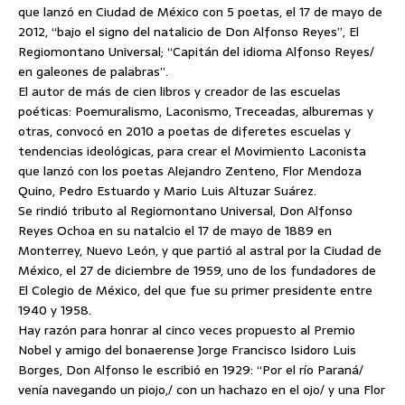
que lanzó en Ciudad de México con 5 poetas, el 17 de mayo de
2012, “bajo el signo del natalicio de Don Alfonso Reyes”, El
Regiomontano Universal; “Capitán del idioma Alfonso Reyes/
en galeones de palabras”.
El autor de más de cien libros y creador de las escuelas
poéticas: Poemuralismo, Laconismo, Treceadas, alburemas y
otras, convocó en 2010 a poetas de diferetes escuelas y
tendencias ideológicas, para crear el Movimiento Laconista
que lanzó con los poetas Alejandro Zenteno, Flor Mendoza
Quino, Pedro Estuardo y Mario Luis Altuzar Suárez.
Se rindió tributo al Regiomontano Universal, Don Alfonso
Reyes Ochoa en su natalcio el 17 de mayo de 1889 en
Monterrey, Nuevo León, y que partió al astral por la Ciudad de
México, el 27 de diciembre de 1959, uno de los fundadores de
El Colegio de México, del que fue su primer presidente entre
1940 y 1958.
Hay razón para honrar al cinco veces propuesto al Premio
Nobel y amigo del bonaerense Jorge Francisco Isidoro Luis
Borges, Don Alfonso le escribió en 1929: “Por el río Paraná/
venía navegando un piojo,/ con un hachazo en el ojo/ y una Flor