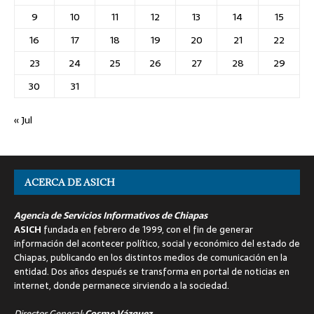
9
10
11
12
13
14
15
16
17
18
19
20
21
22
23
24
25
26
27
28
29
30
31
« Jul
ACERCA DE ASICH
Agencia de Servicios Informativos de Chiapas
ASICH
fundada en febrero de 1999, con el fin de generar
información del acontecer político, social y económico del estado de
Chiapas, publicando en los distintos medios de comunicación en la
entidad. Dos años después se transforma en portal de noticias en
internet, donde permanece sirviendo a la sociedad.
Director General:
Cosme Vázquez