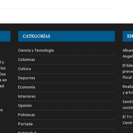
CATEGORÍAS
EN
Ciencia y Tecnología
Alban
Angel
Columnas
l y
El líd
 los
Cultura
preve
 Dos
Fiscal
Deportes
s en
ad.
Reali
Economía
y art
Interiores
Seinf
Opinión
conti
o,
Policiacas
El Tr
Centr
Portada