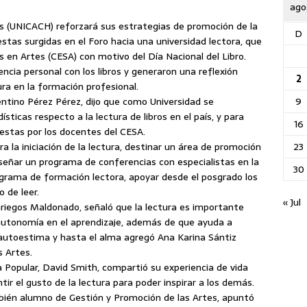
ago
as (UNICACH) reforzará sus estrategias de promoción de la
D
estas surgidas en el Foro hacia una universidad lectora, que
s en Artes (CESA) con motivo del Día Nacional del Libro.
ncia personal
con los libros y generaron una reflexión
2
ura en la formación profesional.
9
entino Pérez Pérez, dijo que como Universidad se
sticas respecto a la lectura de libros en el país, y para
16
uestas por los docentes del CESA.
23
a la iniciación de la lectura, destinar un área de promoción
 diseñar un programa de conferencias con especialistas en la
30
grama de formación lectora, apoyar desde el posgrado los
 de leer.
« Jul
riegos Maldonado, señaló que la lectura es importante
autonomía en el aprendizaje, además de que ayuda a
l autoestima y hasta el alma agregó Ana Karina Sántiz
s Artes.
a Popular, David Smith, compartió su experiencia de vida
tir el gusto de la lectura para poder inspirar a los demás.
ién alumno de Gestión y Promoción de las Artes, apuntó