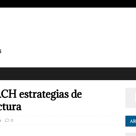
CH estrategias de
ctura
a
0
AR