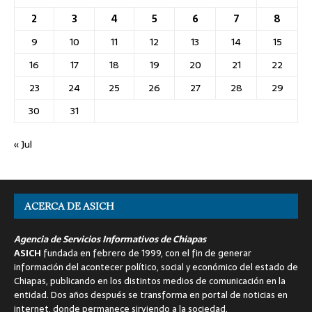
2
3
4
5
6
7
8
9
10
11
12
13
14
15
16
17
18
19
20
21
22
23
24
25
26
27
28
29
30
31
« Jul
ACERCA DE ASICH
Agencia de Servicios Informativos de Chiapas
ASICH
fundada en febrero de 1999, con el fin de generar
información del acontecer político, social y económico del estado de
Chiapas, publicando en los distintos medios de comunicación en la
entidad. Dos años después se transforma en portal de noticias en
internet, donde permanece sirviendo a la sociedad.