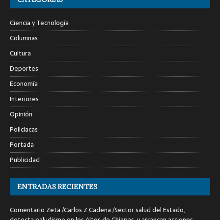
Ciencia y Tecnología
Columnas
Cultura
Deportes
Economía
Interiores
Opinión
Policiacas
Portada
Publicidad
ENTRADAS RECIENTES
Comentario Zeta /Carlos Z Cadena /Sector salud del Estado,
detecta paludismo en los Altos de Chiapas, y arrancan acciones