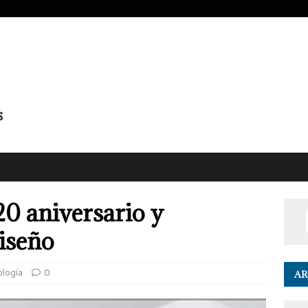
20 aniversario y
iseño
ología
0
AR