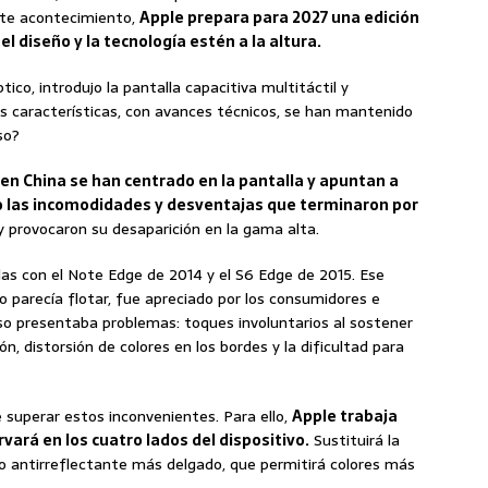
este acontecimiento,
Apple prepara para 2027 una edición
el diseño y la tecnología estén a la altura.
ptico, introdujo la pantalla capacitiva multitáctil y
as características, con avances técnicos, se han mantenido
so?
 en China se han centrado en la pantalla y apuntan a
do las incomodidades y desventajas que terminaron por
 provocaron su desaparición en la gama alta.
as con el Note Edge de 2014 y el S6 Edge de 2015. Ese
do parecía flotar, fue apreciado por los consumidores e
so presentaba problemas: toques involuntarios al sostener
ón, distorsión de colores en los bordes y la dificultad para
e superar estos inconvenientes. Para ello,
Apple trabaja
ará en los cuatro lados del dispositivo.
Sustituirá la
o antirreflectante más delgado, que permitirá colores más