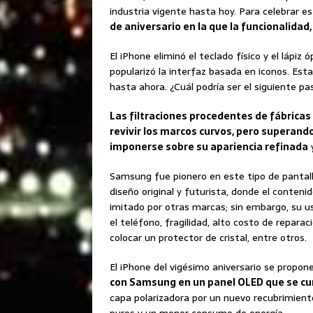
industria vigente hasta hoy. Para celebrar 
de aniversario en la que la funcionalidad, 
El iPhone eliminó el teclado físico y el lápiz ó
popularizó la interfaz basada en iconos. Est
hasta ahora. ¿Cuál podría ser el siguiente pa
Las filtraciones procedentes de fábricas
revivir los marcos curvos, pero superan
imponerse sobre su apariencia refinada
y
Samsung fue pionero en este tipo de pantall
diseño original y futurista, donde el conteni
imitado por otras marcas; sin embargo, su u
el teléfono, fragilidad, alto costo de reparaci
colocar un protector de cristal, entre otros.
El iPhone del vigésimo aniversario se propon
con Samsung en un panel OLED que se curv
capa polarizadora por un nuevo recubrimient