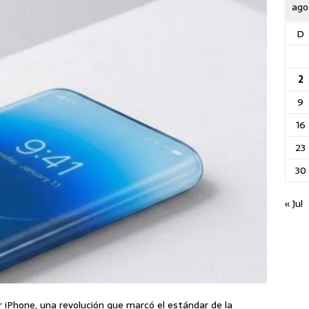
ago
D
2
9
16
23
30
« Jul
mer iPhone, una revolución que marcó el estándar de la