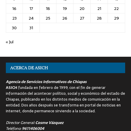
16
17
18
19
20
21
22
23
24
25
26
27
28
29
30
31
« Jul
ACERCA DE ASICH
Agencia de Servicios Informativos de Chiapas
ASICH
fundada en febrero de 1999, con el fin de generar
información del acontecer político, social y económico del estado de
Chiapas, publicando en los distintos medios de comunicación en la
entidad. Dos años después se transforma en portal de noticias en
internet, donde permanece sirviendo a la sociedad.
Director General:
Cosme Vázquez
Teléfono:
9611406004