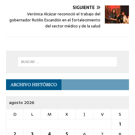
SIGUIENTE
Verónica Alcázar reconoció el trabajo del
gobernador Rutilio Escandón en el fortalecimiento
del sector médico y de la salud
ARCHIVO HISTÓRICO
agosto 2026
D
L
M
X
J
V
S
1
2
3
4
5
6
7
8