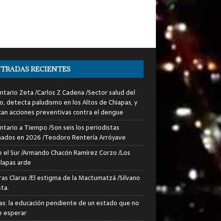
TRADAS RECIENTES
tario Zeta /Carlos Z Cadena /Sector salud del
o, detecta paludismo en los Altos de Chiapas, y
can acciones preventivas contra el dengue
tario a Tiempo /Son seis los periodistas
nados en 2026 /Teodoro Rentería Arróyave
 el Sur /Armando Chacón Ramírez Corzo /Los
lapas arde
ras Claras /El estigma de la Mactumatzá /Silvano
sta.
as: la educación pendiente de un estado que no
 esperar