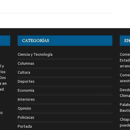
CATEGORÍAS
EN
Ciencia y Tecnología
Comen
Estad
Columnas
l y
arran
 los
Cultura
Comen
 Dos
asesi
Deportes
s en
ad.
Desde
Economía
Chima
Interiores
Palab
Opinión
Bauti
o,
Policiacas
Chiap
puede
Portada