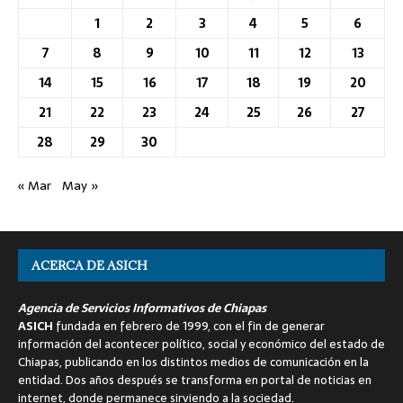
1
2
3
4
5
6
7
8
9
10
11
12
13
14
15
16
17
18
19
20
21
22
23
24
25
26
27
28
29
30
« Mar
May »
ACERCA DE ASICH
Agencia de Servicios Informativos de Chiapas
ASICH
fundada en febrero de 1999, con el fin de generar
información del acontecer político, social y económico del estado de
Chiapas, publicando en los distintos medios de comunicación en la
entidad. Dos años después se transforma en portal de noticias en
internet, donde permanece sirviendo a la sociedad.