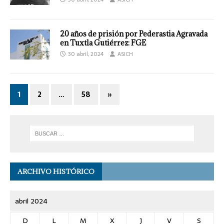
20 años de prisión por Pederastia Agravada
en Tuxtla Gutiérrez: FGE
30 abril, 2024
ASICH
1
2
…
58
»
ARCHIVO HISTÓRICO
abril 2024
D
L
M
X
J
V
S