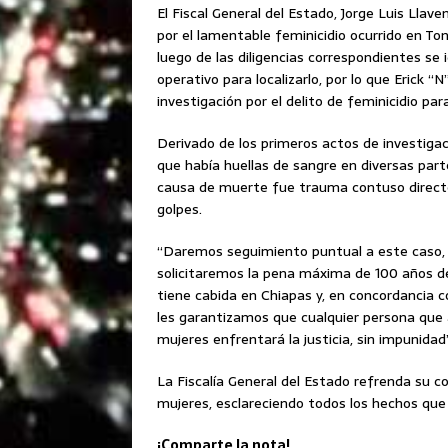
El Fiscal General del Estado, Jorge Luis Llav
por el lamentable feminicidio ocurrido en Ton
luego de las diligencias correspondientes se 
operativo para localizarlo, por lo que Erick 
investigación por el delito de feminicidio pa
Derivado de los primeros actos de investigac
que había huellas de sangre en diversas parte
causa de muerte fue trauma contuso directo 
golpes.
“Daremos seguimiento puntual a este caso, l
solicitaremos la pena máxima de 100 años de 
tiene cabida en Chiapas y, en concordancia c
les garantizamos que cualquier persona que 
mujeres enfrentará la justicia, sin impunida
La Fiscalía General del Estado refrenda su 
mujeres, esclareciendo todos los hechos que
¡Comparte la nota!