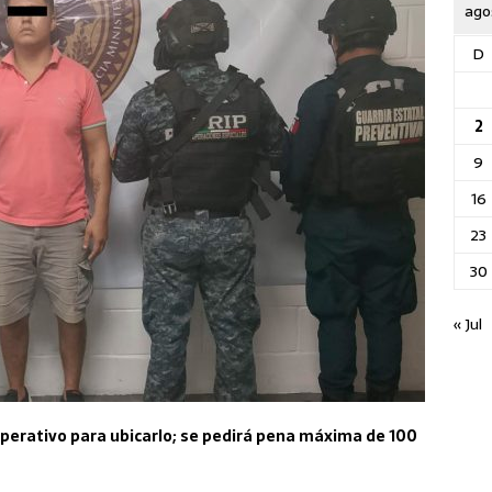
ago
D
2
9
16
23
30
« Jul
 operativo para ubicarlo; se pedirá pena máxima de 100