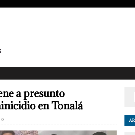
iene a presunto
inicidio en Tonalá
0
AR