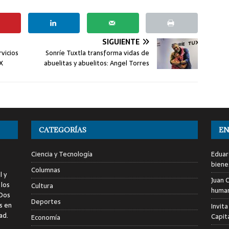
SIGUIENTE
rvicios
Sonríe Tuxtla transforma vidas de
X
abuelitas y abuelitos: Angel Torres
CATEGORÍAS
EN
Ciencia y Tecnología
Eduar
biene
Columnas
l y
Juan C
 los
Cultura
human
 Dos
Deportes
s en
Invita
ad.
Capita
Economía