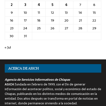
2
3
4
5
6
7
8
9
10
11
12
13
14
15
16
17
18
19
20
21
22
23
24
25
26
27
28
29
30
31
« Jul
ACERCA DE ASICH
Agencia de Servicios Informativos de Chiapas
ASICH
fundada en febrero de 1999, con el fin de generar
información del acontecer político, social y económico del estado de
Chiapas, publicando en los distintos medios de comunicación en la
entidad. Dos años después se transforma en portal de noticias en
internet, donde permanece sirviendo a la sociedad.