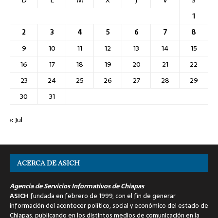
D
L
M
X
J
V
S
1
2
3
4
5
6
7
8
9
10
11
12
13
14
15
16
17
18
19
20
21
22
23
24
25
26
27
28
29
30
31
« Jul
ACERCA DE ASICH
Agencia de Servicios Informativos de Chiapas
ASICH
fundada en febrero de 1999, con el fin de generar
información del acontecer político, social y económico del estado de
Chiapas, publicando en los distintos medios de comunicación en la