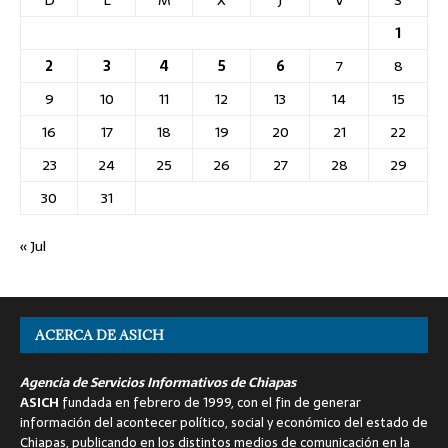
1
2
3
4
5
6
7
8
9
10
11
12
13
14
15
16
17
18
19
20
21
22
23
24
25
26
27
28
29
30
31
« Jul
ACERCA DE ASICH
Agencia de Servicios Informativos de Chiapas
ASICH
fundada en febrero de 1999, con el fin de generar
información del acontecer político, social y económico del estado de
Chiapas, publicando en los distintos medios de comunicación en la