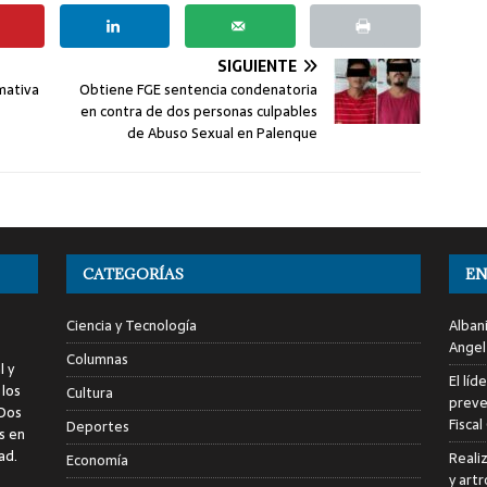
SIGUIENTE
mativa
Obtiene FGE sentencia condenatoria
en contra de dos personas culpables
de Abuso Sexual en Palenque
CATEGORÍAS
EN
Ciencia y Tecnología
Alban
Angel
Columnas
l y
El líd
 los
Cultura
preve
 Dos
Fiscal
Deportes
s en
ad.
Reali
Economía
y art