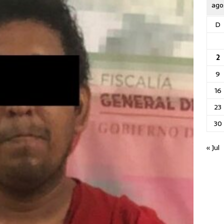
ago
D
2
9
16
23
30
« Jul