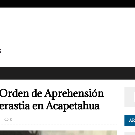
Orden de Aprehensión
derastia en Acapetahua
s
0
AR