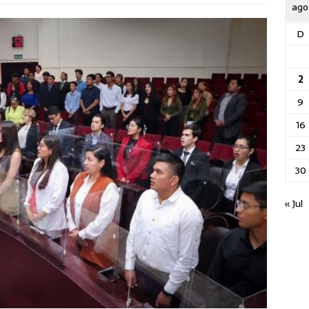
ago
D
2
9
16
23
30
« Jul