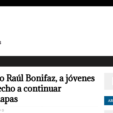
o Raúl Bonifaz, a jóvenes
echo a continuar
iapas
AR
0