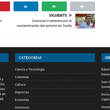
SIGUIENTE
en
Convocan a caminata por la
concientización del autismo en Tuxtla
CATEGORÍAS
EN
Ciencia y Tecnología
Eduar
biene
Columnas
l y
Juan C
 los
Cultura
human
 Dos
Deportes
s en
Invita
ad.
Capita
Economía
Inici
Interiores