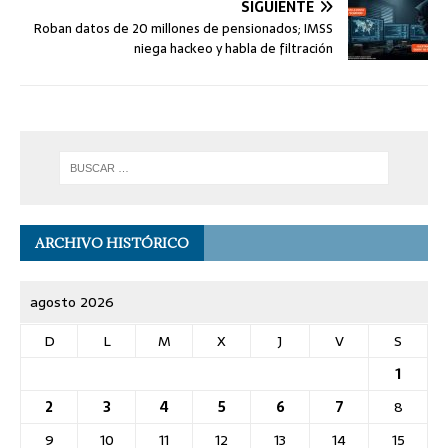
SIGUIENTE
Roban datos de 20 millones de pensionados; IMSS
niega hackeo y habla de filtración
ARCHIVO HISTÓRICO
agosto 2026
D
L
M
X
J
V
S
1
2
3
4
5
6
7
8
9
10
11
12
13
14
15