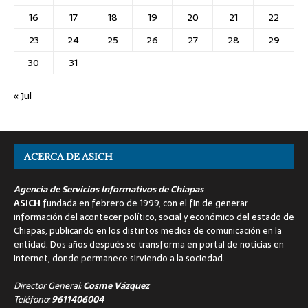
16
17
18
19
20
21
22
23
24
25
26
27
28
29
30
31
« Jul
ACERCA DE ASICH
Agencia de Servicios Informativos de Chiapas
ASICH
fundada en febrero de 1999, con el fin de generar
información del acontecer político, social y económico del estado de
Chiapas, publicando en los distintos medios de comunicación en la
entidad. Dos años después se transforma en portal de noticias en
internet, donde permanece sirviendo a la sociedad.
Director General:
Cosme Vázquez
Teléfono:
9611406004