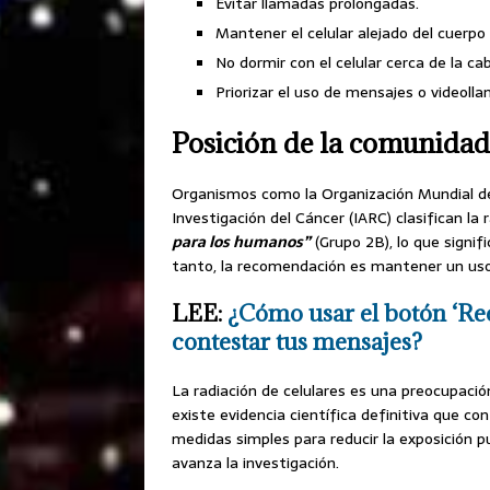
Evitar llamadas prolongadas.
Mantener el celular alejado del cuerpo
No dormir con el celular cerca de la ca
Priorizar el uso de mensajes o videoll
Posición de la comunidad 
Organismos como la Organización Mundial de 
Investigación del Cáncer (IARC) clasifican la
para los humanos”
(Grupo 2B), lo que signif
tanto, la recomendación es mantener un uso
LEE:
¿Cómo usar el botón ‘Re
contestar tus mensajes?
La radiación de celulares es una preocupac
existe evidencia científica definitiva que co
medidas simples para reducir la exposición 
avanza la investigación.