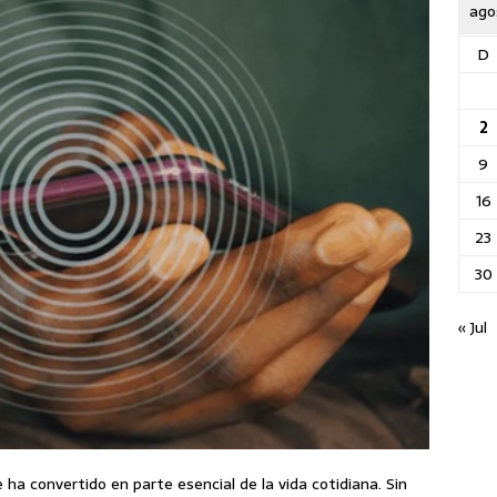
ago
D
2
9
16
23
30
« Jul
se ha convertido en parte esencial de la vida cotidiana. Sin