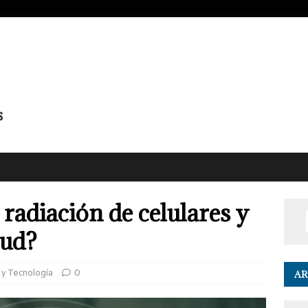
radiación de celulares y
lud?
 y Tecnología
0
AR