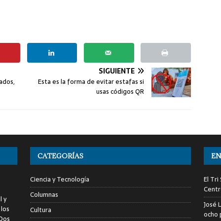
SIGUIENTE
ados,
Esta es la forma de evitar estafas si
usas códigos QR
CATEGORÍAS
EN
Ciencia y Tecnología
El Tr
Centr
Columnas
l y
José 
 los
Cultura
ocho 
 Dos