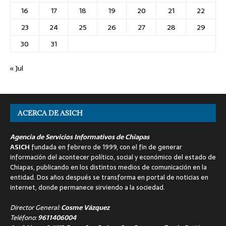
16
17
18
19
20
21
22
23
24
25
26
27
28
29
30
31
« Jul
ACERCA DE ASICH
Agencia de Servicios Informativos de Chiapas
ASICH
fundada en febrero de 1999, con el fin de generar
información del acontecer político, social y económico del estado de
Chiapas, publicando en los distintos medios de comunicación en la
entidad. Dos años después se transforma en portal de noticias en
internet, donde permanece sirviendo a la sociedad.
Director General:
Cosme Vázquez
Teléfono:
9611406004