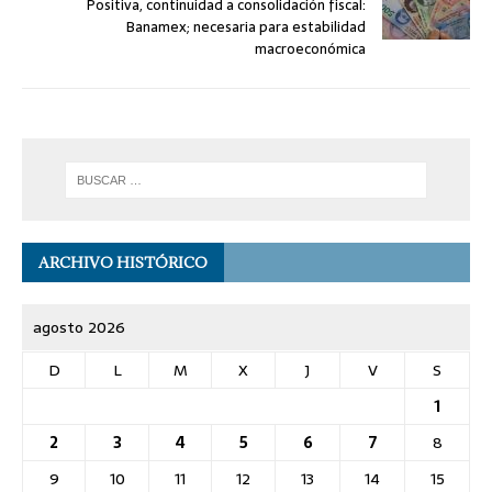
Positiva, continuidad a consolidación fiscal:
Banamex; necesaria para estabilidad
macroeconómica
ARCHIVO HISTÓRICO
agosto 2026
D
L
M
X
J
V
S
1
2
3
4
5
6
7
8
9
10
11
12
13
14
15