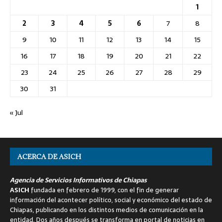
1
2
3
4
5
6
7
8
9
10
11
12
13
14
15
16
17
18
19
20
21
22
23
24
25
26
27
28
29
30
31
« Jul
ACERCA DE ASICH
Agencia de Servicios Informativos de Chiapas
ASICH
fundada en febrero de 1999, con el fin de generar
información del acontecer político, social y económico del estado de
Chiapas, publicando en los distintos medios de comunicación en la
entidad. Dos años después se transforma en portal de noticias en