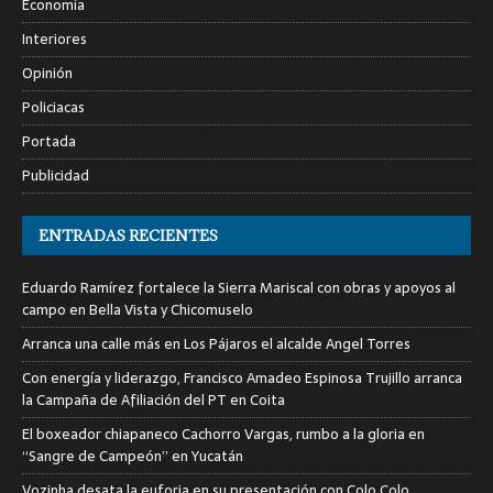
Economía
Interiores
Opinión
Policiacas
Portada
Publicidad
ENTRADAS RECIENTES
Eduardo Ramírez fortalece la Sierra Mariscal con obras y apoyos al
campo en Bella Vista y Chicomuselo
Arranca una calle más en Los Pájaros el alcalde Angel Torres
Con energía y liderazgo, Francisco Amadeo Espinosa Trujillo arranca
la Campaña de Afiliación del PT en Coita
El boxeador chiapaneco Cachorro Vargas, rumbo a la gloria en
“Sangre de Campeón” en Yucatán
Vozinha desata la euforia en su presentación con Colo Colo