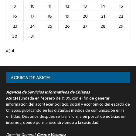
9
10
11
12
13
14
15
16
17
18
19
20
21
22
23
24
25
26
27
28
29
30
31
« Jul
ACERCA DE ASICH
Agencia de Servicios Informativos de Chiapas
ASICH
fundada en febrero de 1999, con el fin de generar
información del acontecer político, social y económico del estado de
Chiapas, publicando en los distintos medios de comunicación en la
entidad. Dos años después se transforma en portal de noticias en
internet, donde permanece sirviendo a la sociedad.
Director General:
Cosme Vázquez